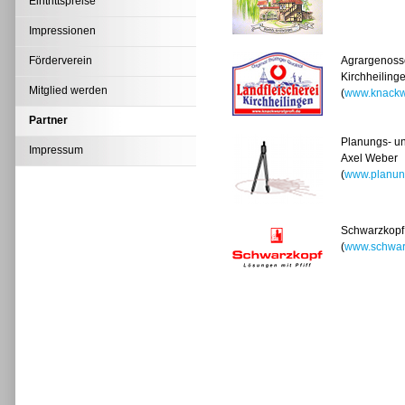
Eintrittspreise
Impressionen
Förderverein
Agrargenosse
Kirchheiling
Mitglied werden
(
www.knackwu
Partner
Planungs- u
Impressum
Axel Weber
(
www.planun
Schwarzkopf
(
www.schwarz